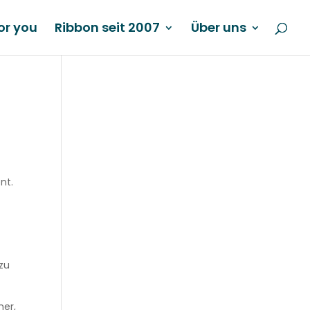
or you
Ribbon seit 2007
Über uns
nt.
,
 zu
mer,