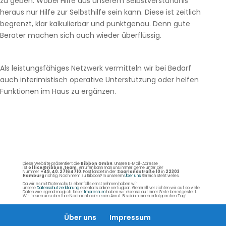
zu geben. Wobei Hilfe aus unserem Selbstverständnis
heraus nur Hilfe zur Selbsthilfe sein kann. Diese ist zeitlich
begrenzt, klar kalkulierbar und punktgenau. Denn gute
Berater machen sich auch wieder überflüssig.
Als leistungsfähiges Netzwerk vermitteln wir bei Bedarf
auch interimistisch operative Unterstützung oder helfen
Funktionen im Haus zu ergänzen.
Diese Website präsentiert die
Ribbon GmbH
. Unsere E-Mail-Adresse
ist
office@ribbon.team
. Anrufen kann man uns immer gerne unter der
Nummer
+49.40.27164710
. Post landet in der
Saarlandstraße 10
in
22303
Hamburg
richtig. Noch mehr zu Ribbon? In unserem
Über uns
Bereich steht vieles.
Da wir es mit Datenschutz ebenfalls ernst nehmen haben wir
unsere
Datenschutzerklärung
ebenfalls online verfügbar. Generell verzichten wir auf so viele
Daten wie irgend möglich. Unser
Impressum
haben wir ebenso auf einer Seite bereitgestellt.
Wir freuen uns über Ihre Nachricht oder einen Anruf. Bis dahin einen erfolgreichen Tag!
Über uns
Impressum