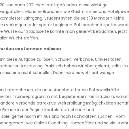
0 und auch 2021 nicht stattgefunden, diese wichtige
 weggefallen. Manche Branchen wie Gastronomie und Hotelgew
kompletter Jahrgang. Student:innen die seit 18 Monaten keine
ium verlängern oder später beginnen. Entsprechend später werd
le Wüste auf Staatsseite konnte man genervt betrachten, jetzt
aller Wucht treffen.
 werden es stemmen müssen
m diese Aufgabe zu lösen. Schulen, Verbände, Universitäten,
chneller Umsetzung. Praktisch haben wir aber gelernt, selbst in
maschine nicht schneller. Daher wird es wohl auf wenige
en Unternehmen, die neue Angebote für die Potenzialkräfte
niertes Traineeprogramm mit begleitendem Fernstudium, waru
andere Verbände attraktive Weiterbildungsmöglichkeiten schaf
en Firmen in der Region Kontakt aufnehmen und
eispiel gemeinsam im Ausland nach Fachkräften suchen. Vom
nagement wie Online Coaching, Homeoffice und so viel mehr