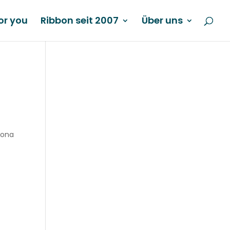
or you
Ribbon seit 2007
Über uns
rona