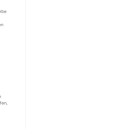
erbe
en
m
fen,