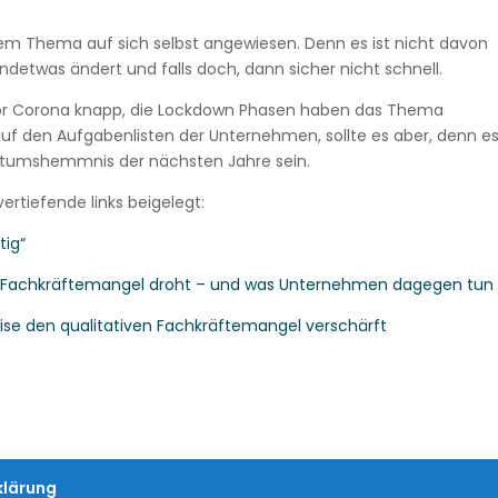
esem Thema auf sich selbst angewiesen. Denn es ist nicht davon
ndetwas ändert und falls doch, dann sicher nicht schnell.
vor Corona knapp, die Lockdown Phasen haben das Thema
uf den Aufgabenlisten der Unternehmen, sollte es aber, denn e
chtumshemmnis der nächsten Jahre sein.
rtiefende links beigelegt:
tig“
021 Fachkräftemangel droht – und was Unternehmen dagegen tun
ise den qualitativen Fachkräftemangel verschärft
klärung