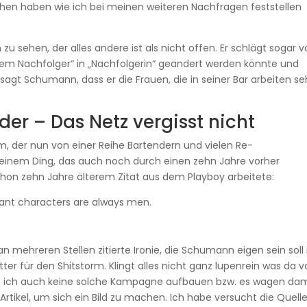
sehen haben wie ich bei meinen weiteren Nachfragen feststellen
u sehen, der alles andere ist als nicht offen. Er schlägt sogar vo
em Nachfolger“ in „Nachfolgerin“ geändert werden könnte und
n sagt Schumann, dass er die Frauen, die in seiner Bar arbeiten se
er – Das Netz vergisst nicht
, der nun von einer Reihe Bartendern und vielen Re-
 einem Ding, das auch noch durch einen zehn Jahre vorher
on zehn Jahre älterem Zitat aus dem Playboy arbeitete:
tant characters are always men.
 mehreren Stellen zitierte Ironie, die Schumann eigen sein soll 
ter für den Shitstorm. Klingt alles nicht ganz lupenrein was da v
e ich auch keine solche Kampagne aufbauen bzw. es wagen dam
Artikel, um sich ein Bild zu machen. Ich habe versucht die Quell