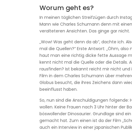
Worum geht es?
In meinen täglichen Streifzügen durch Insta
Mann wie Charles Schumann denn mit einem
veralteteren Ansichten. Das ginge gar nicht.
„Wow! Was geht denn da ab“, dachte ich. Also
mal die Quellen?“ Erste Antwort: „Öhm, also
haut man eine richtig dicke fette Aussage m
kennt nicht mal die Quelle oder die Details. A
rausfinden? Ist bekannt reicht mir nicht und i
Film in dem Charles Schumann über mehrere
Globus besucht, die ihres Zeichens dann wi
beeinflusst haben.
So, nun sind die Anschuldigungen folgende: H
wollen. Keine Frauen nach 3 Uhr hinter der Bar
böswollender Dinosaurier. Grundlage sind e
gemacht hat. Zum einen ist da der Film „S
auch ein Interview in einer japanischen Publik