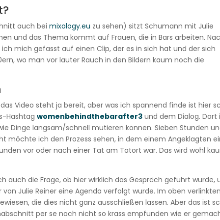
t?
chnitt auch bei
mixology.eu
zu sehen) sitzt Schumann mit Julie
mmen und das Thema kommt auf Frauen, die in Bars arbeiten. Na
ch mich gefasst auf einen Clip, der es in sich hat und der sich
60ern, wo man vor lauter Rauch in den Bildern kaum noch die
n
das Video steht ja bereit, aber was ich spannend finde ist hier 
gs-Hashtag
womenbehindthebarafter3
und dem Dialog. Dort 
t wie Dinge langsam/schnell mutieren können. Sieben Stunden u
icht möchte ich den Prozess sehen, in dem einem Angeklagten e
tunden vor oder nach einer Tat am Tatort war. Das wird wohl ka
h auch die Frage, ob hier wirklich das Gespräch geführt wurde,
r von Julie Reiner eine Agenda verfolgt wurde. Im oben verlinkte
gewiesen, die dies nicht ganz ausschließen lassen. Aber das ist s
ilmabschnitt per se noch nicht so krass empfunden wie er gemac