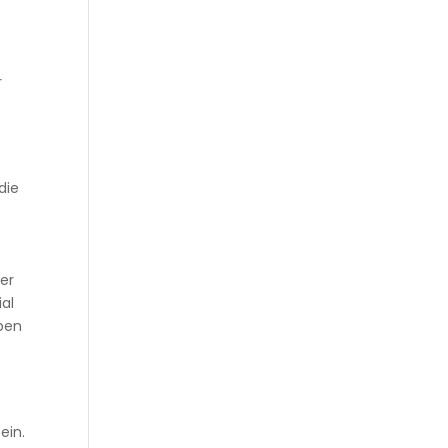
r
h
die
mer
ial
lben
ein.