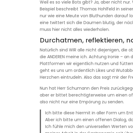
Weil es so viele Bots gibt? Ja, aber nicht nu
Beispiel beschreibt Thomas Hohlfeld in sein
nur wie eine Meute von Bluthunden darauf l
eine twittert sich die Daumen blutig, der näc
muss hier nicht alles wiederholen.
Durchatmen, reflektieren, 
Natürlich sind WIR alle nicht diejenigen, die 
die ANDEREN meine ich. Achtung Ironie – an d
Plattformen wir eigentlich nutzen und fütter
geht es uns um ordentlich Likes und Wutabba
Herzchen eintrudeln. Also das sagt mir der 
Nun hat Herr Schumann den Preis zurückgegebe
aber er bittet berechtigterweise um einen o
also nicht nur eine Empörung zu senden.
Ich bitte diese hiermit in aller Form um En
Aber ich bitte um einen offenen Dialog, 
Ich fühle mich den universellen Werten vo