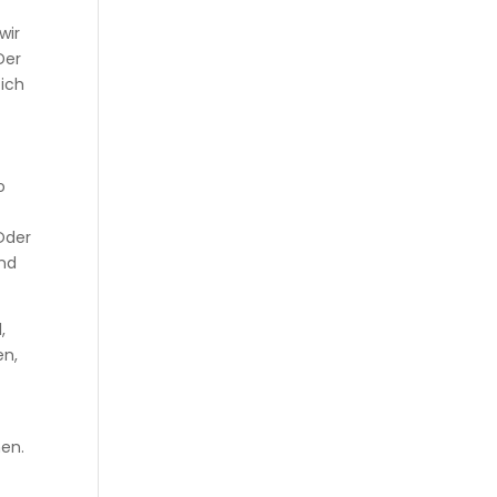
wir
Der
 ich
o
 Oder
und
,
en,
en.