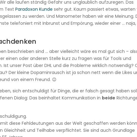
r. Wir alle laufen ständig Gefahr uns unglaublich aufzuregen. Das
em Text
Paradoxon Kunde
sehr gut. Kaum passiert etwas, warten 
osgelassen zu werden. Und Manometer haben wir eine Meinung. 
hste telefoniert mit Inbrunst und Empörung, wieder einer … naja,
nachdenken
oben beschrieben sind … aber vielleicht wäre es mal gut sich – als
er einen oder anderen Stelle kurz zu fragen was für Tools und
n. Ist unser Post über DHL und die Probleme wirklich notwendig?
u? Der kleine Dopaminrausch ist ja schon nett wenn die Likes 
Freund von einem Freund. 😉
n, sich entschuldigt für Dinge, die er falsch gesagt haben soll
ffenen Dialog: Das beinhaltet Kommunikation in
beide
Richtung
tschuldigung.
damit diese Fehldeutungen aus der Welt geschaffen werden könn
n Gleichheit und Teilhabe verpflichtet. Sie sind auch Grundlage