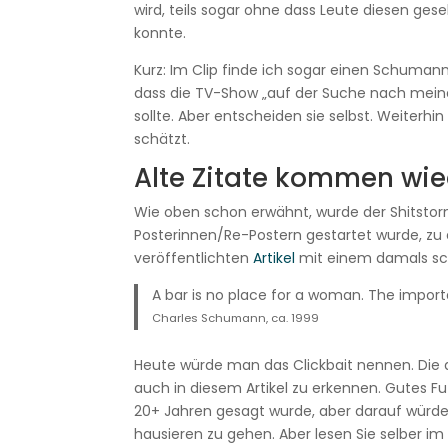
wird, teils sogar ohne dass Leute diesen ge
konnte.
Kurz: Im Clip finde ich sogar einen Schumann z
dass die TV-Show „auf der Suche nach mein
sollte. Aber entscheiden sie selbst. Weiterhi
schätzt.
Alte Zitate kommen wied
Wie oben schon erwähnt, wurde der Shitstorm
Posterinnen/Re-Postern gestartet wurde, zu
veröffentlichten
Artikel
mit einem damals sch
A bar is no place for a woman. The impor
Charles Schumann, ca. 1999
Heute würde man das Clickbait nennen. Die an
auch in diesem Artikel zu erkennen. Gutes Fut
20+ Jahren gesagt wurde, aber darauf würd
hausieren zu gehen. Aber lesen Sie selber im 