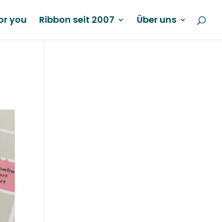
or you
Ribbon seit 2007
Über uns