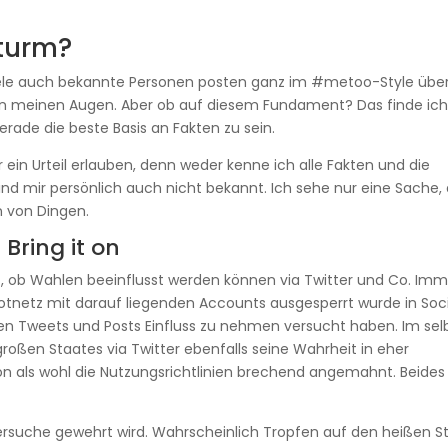
turm?
 Viele auch bekannte Personen posten ganz im #metoo-Style übe
so in meinen Augen. Aber ob auf diesem Fundament? Das finde ic
erade die beste Basis an Fakten zu sein.
ir ein Urteil erlauben, denn weder kenne ich alle Fakten und die
ind mir persönlich auch nicht bekannt. Ich sehe nur eine Sache, 
 von Dingen.
Bring it on
rt, ob Wahlen beeinflusst werden können via Twitter und Co. Im
Botnetz mit darauf liegenden Accounts ausgesperrt wurde in Soc
ten Tweets und Posts Einfluss zu nehmen versucht haben. Im se
roßen Staates via Twitter ebenfalls seine Wahrheit in eher
on als wohl die Nutzungsrichtlinien brechend angemahnt. Beides
rsuche gewehrt wird. Wahrscheinlich Tropfen auf den heißen St