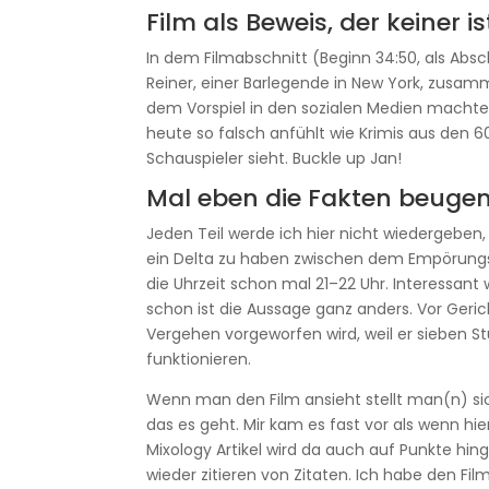
Film als Beweis, der keiner is
In dem Filmabschnitt (Beginn 34:50, als Abs
Reiner, einer Barlegende in New York, zusa
dem Vorspiel in den sozialen Medien machte i
heute so falsch anfühlt wie Krimis aus den 
Schauspieler sieht. Buckle up Jan!
Mal eben die Fakten beuge
Jeden Teil werde ich hier nicht wiedergeben, 
ein Delta zu haben zwischen dem Empörun
die Uhrzeit schon mal 21–22 Uhr. Interessan
schon ist die Aussage ganz anders. Vor Ger
Vergehen vorgeworfen wird, weil er sieben S
funktionieren.
Wenn man den Film ansieht stellt man(n) sic
das es geht. Mir kam es fast vor als wenn hie
Mixology Artikel wird da auch auf Punkte hin
wieder zitieren von Zitaten. Ich habe den F