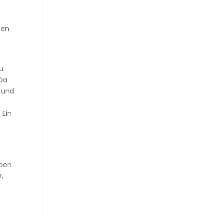
nen
Du
 Da
s und
 Ein
aben
r,