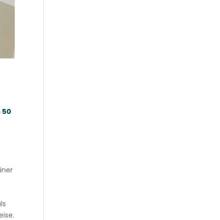
 50
iner
ls
eise.