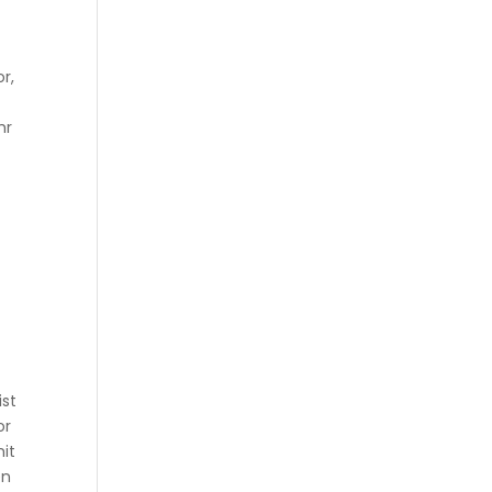
r,
hr
ist
or
it
en