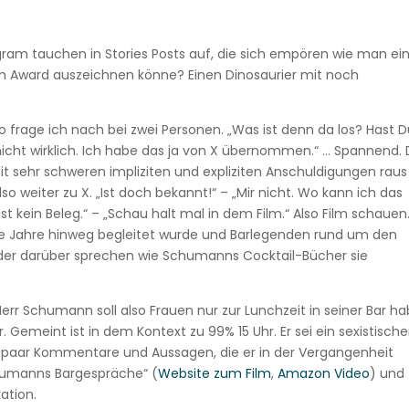
gram tauchen in Stories Posts auf, die sich empören wie man ei
 Award auszeichnen könne? Einen Dinosaurier mit noch
 frage ich nach bei zwei Personen. „Was ist denn da los? Hast 
 nicht wirklich. Ich habe das ja von X übernommen.“ … Spannend.
it sehr schweren impliziten und expliziten Anschuldigungen rau
lso weiter zu X. „Ist doch bekannt!“ – „Mir nicht. Wo kann ich das
st kein Beleg.“ – „Schau halt mal in dem Film.“ Also Film schauen.
 Jahre hinweg begleitet wurde und Barlegenden rund um den
eder darüber sprechen wie Schumanns Cocktail-Bücher sie
err Schumann soll also Frauen nur zur Lunchzeit in seiner Bar h
. Gemeint ist in dem Kontext zu 99% 15 Uhr. Er sei ein sexistische
in paar Kommentare und Aussagen, die er in der Vergangenheit
chumanns Bargespräche“ (
Website zum Film
,
Amazon Video
) und
ation.