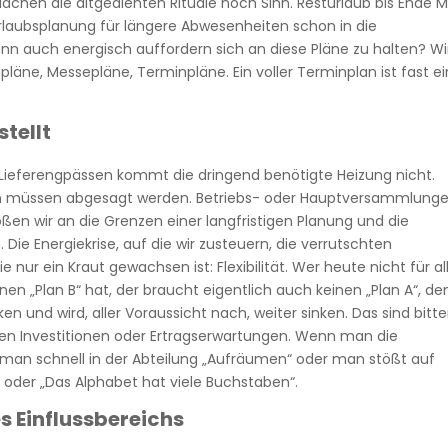
Machen die altgedienten Rituale noch Sinn. Resturlaub bis Ende 
laubsplanung für längere Abwesenheiten schon in die
nn auch energisch auffordern sich an diese Pläne zu halten? Wi
pläne, Messepläne, Terminpläne. Ein voller Terminplan ist fast ei
stellt
Lieferengpässen kommt die dringend benötigte Heizung nicht.
n müssen abgesagt werden. Betriebs- oder Hauptversammlung
stoßen wir an die Grenzen einer langfristigen Planung und die
 Die Energiekrise, auf die wir zusteuern, die verrutschten
 nur ein Kraut gewachsen ist: Flexibilität. Wer heute nicht für al
nen „Plan B“ hat, der braucht eigentlich auch keinen „Plan A“, de
nken und wird, aller Voraussicht nach, weiter sinken. Das sind bitt
ken Investitionen oder Ertragserwartungen. Wenn man die
t man schnell in der Abteilung „Aufräumen“ oder man stößt auf
“ oder „Das Alphabet hat viele Buchstaben“.
s Einflussbereichs