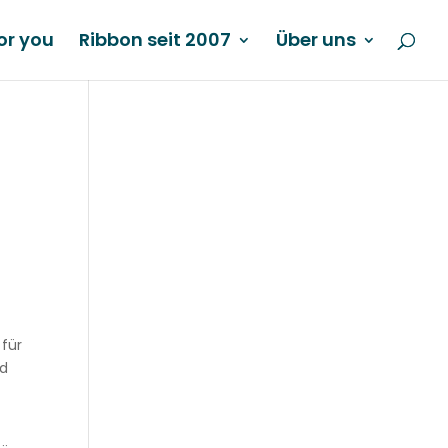
or you
Ribbon seit 2007
Über uns
 für
nd