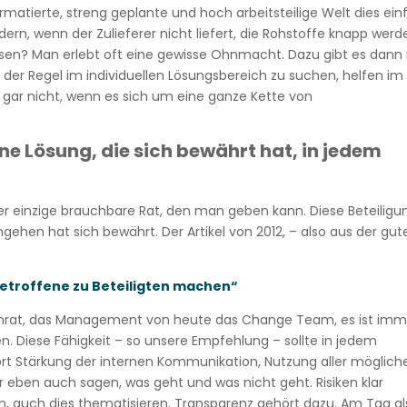
ormatierte, streng geplante und hoch arbeitsteilige Welt dies ei
rn, wenn der Zulieferer nicht liefert, die Rohstoffe knapp werd
assen? Man erlebt oft eine gewisse Ohnmacht. Dazu gibt es dann
 der Regel im individuellen Lösungsbereich zu suchen, helfen im
gar nicht, wenn es sich um eine ganze Kette von
eine Lösung, die sich bewährt hat, in jedem
der einzige brauchbare Rat, den man geben kann. Diese Beteiligu
ngehen hat sich bewährt. Der Artikel von 2012, – also aus der gut
etroffene zu Beteiligten machen“
tenrat, das Management von heute das Change Team, es ist imm
n. Diese Fähigkeit – so unsere Empfehlung – sollte in jedem
 Stärkung der internen Kommunikation, Nutzung aller möglich
 eben auch sagen, was geht und was nicht geht. Risiken klar
 auch dies thematisieren. Transparenz gehört dazu. Am Tag al