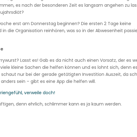
enommen, es nach der besonderen Zeit es langsam angehen zu la
eujahrsdiät?
swoche erst am Donnerstag beginnen? Die ersten 2 Tage keine
 in die Organisation reinhören, was so in der Abwesenheit passie
he
rrywurst? Lasst es! Gab es da nicht auch einen Vorsatz, der es w
oviele kleine Sachen die helfen können und es lohnt sich, denn es
schaut nur bei der gerade getätigten Investition Auszeit, da sc
anders sein – gibt es eine App die helfen will.
riengefühl, verweile doch!
äftigen, denn ehrlich, schlimmer kann es ja kaum werden.