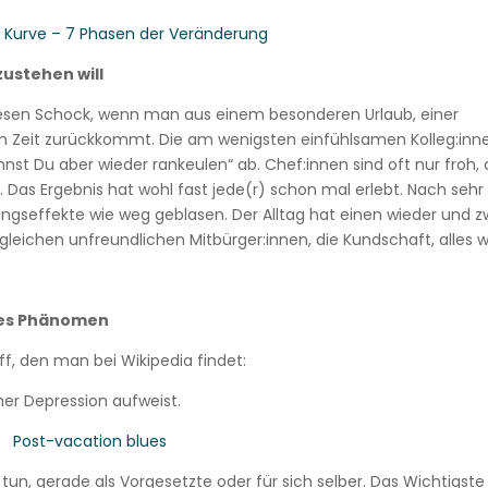
 Kurve – 7 Phasen der Veränderung
zustehen will
iesen Schock, wenn man aus einem besonderen Urlaub, einer
en Zeit zurückkommt. Die am wenigsten einfühlsamen Kolleg:inn
nnst Du aber wieder rankeulen“ ab. Chef:innen sind oft nur froh,
. Das Ergebnis hat wohl fast jede(r) schon mal erlebt. Nach sehr
ungseffekte wie weg geblasen. Der Alltag hat einen wieder und z
 gleichen unfreundlichen Mitbürger:innen, die Kundschaft, alles w
tes Phänomen
iff, den man bei Wikipedia findet:
iner Depression aufweist.
Post-vacation blues
un, gerade als Vorgesetzte oder für sich selber. Das Wichtigste 