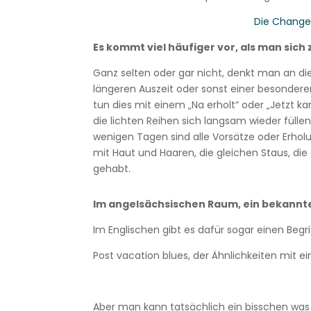
Die Change
Es kommt viel häufiger vor, als man sich 
Ganz selten oder gar nicht, denkt man an d
längeren Auszeit oder sonst einer besonder
tun dies mit einem „Na erholt“ oder „Jetzt ka
die lichten Reihen sich langsam wieder füllen
wenigen Tagen sind alle Vorsätze oder Erhol
mit Haut und Haaren, die gleichen Staus, die
gehabt.
Im angelsächsischen Raum, ein bekann
Im Englischen gibt es dafür sogar einen Begr
Post vacation blues, der Ähnlichkeiten mit e
Aber man kann tatsächlich ein bisschen was t