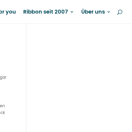
or you
Ribbon seit 2007
Über uns
gar
nen
ock