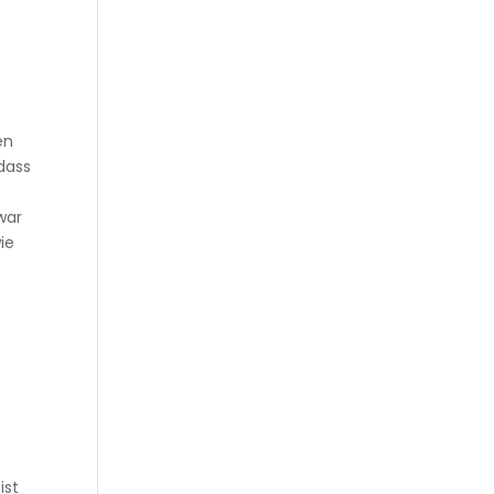
en
 dass
war
ie
ist