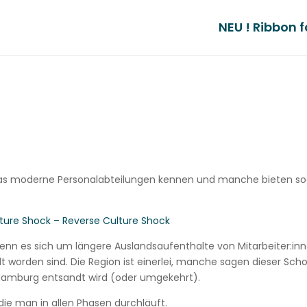
NEU ! Ribbon f
 das moderne Personalabteilungen kennen und manche bieten so
ture Shock – Reverse Culture Shock
wenn es sich um längere Auslandsaufenthalte von Mitarbeiter:in
dt worden sind. Die Region ist einerlei, manche sagen dieser Sch
 Hamburg entsandt wird (oder umgekehrt).
die man in allen Phasen durchläuft.