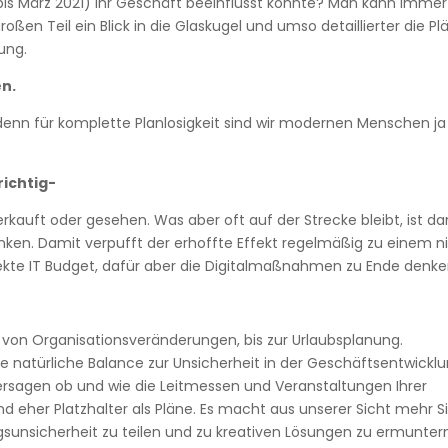
 bis März 2021) Ihr Geschäft beeinflusst könnte? Man kann immer
oßen Teil ein Blick in die Glaskugel und umso detaillierter die Pl
ung.
en.
 denn für komplette Planlosigkeit sind wir modernen Menschen ja
 richtig-
l verkauft oder gesehen. Was aber oft auf der Strecke bleibt, ist d
ken. Damit verpufft der erhoffte Effekt regelmäßig zu einem n
direkte IT Budget, dafür aber die Digitalmaßnahmen zu Ende denk
 von Organisationsveränderungen, bis zur Urlaubsplanung.
ine natürliche Balance zur Unsicherheit in der Geschäftsentwickl
orhersagen ob und wie die Leitmessen und Veranstaltungen Ihrer
nd eher Platzhalter als Pläne. Es macht aus unserer Sicht mehr S
gsunsicherheit zu teilen und zu kreativen Lösungen zu ermunter