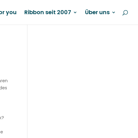
or you
Ribbon seit 2007
Über uns
hren
 des
k?
ne