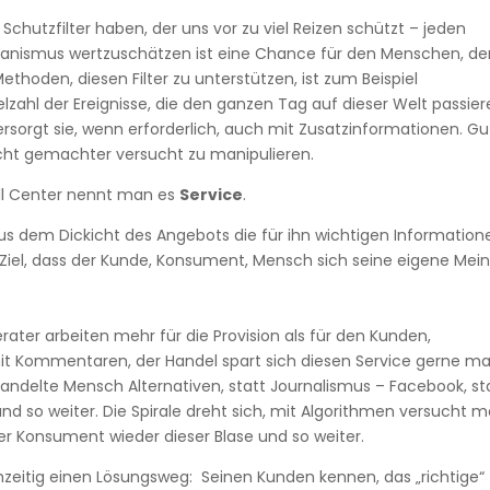
 Schutzfilter haben, der uns vor zu viel Reizen schützt – jeden
anismus wertzuschätzen ist eine Chance für den Menschen, de
thoden, diesen Filter zu unterstützen, ist zum Beispiel
elzahl der Ereignisse, die den ganzen Tag auf dieser Welt passier
versorgt sie, wenn erforderlich, auch mit Zusatzinformationen. Gu
lecht gemachter versucht zu manipulieren.
all Center nennt man es
Service
.
aus dem Dickicht des Angebots die für ihn wichtigen Information
Ziel, dass der Kunde, Konsument, Mensch sich seine eigene Mei
kberater arbeiten mehr für die Provision als für den Kunden,
t Kommentaren, der Handel spart sich diesen Service gerne ma
handelte Mensch Alternativen, statt Journalismus – Facebook, st
 so weiter. Die Spirale dreht sich, mit Algorithmen versucht 
er Konsument wieder dieser Blase und so weiter.
eitig einen Lösungsweg: Seinen Kunden kennen, das „richtige“