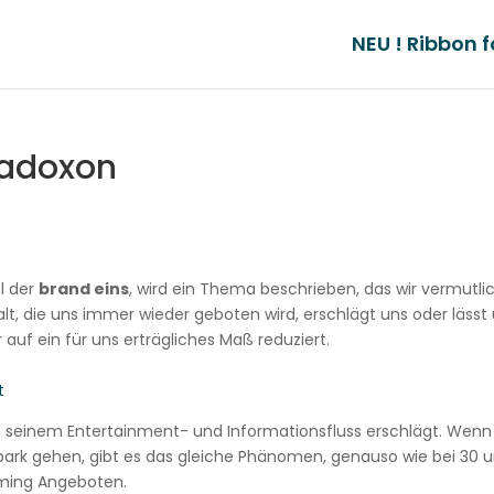
NEU ! Ribbon f
adoxon
l der
brand eins
, wird ein Thema beschrieben, das wir vermutli
alt, die uns immer wieder geboten wird, erschlägt uns oder lässt
 auf ein für uns erträgliches Maß reduziert.
t
mit seinem Entertainment- und Informationsfluss erschlägt. Wenn
tpark gehen, gibt es das gleiche Phänomen, genauso wie bei 30 
aming Angeboten.