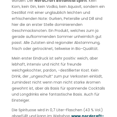
worden: Der
NordCraft Botanical Spirit
. Kein
Korn, kein Gin, kein Vodka, kein Aquavit, sondern ein
Destillat mit einer unglaublich leichten und
erfrischenden Note: Gurken, Petersilie und Dill sind
hier die an erster Stelle dominierenden
Geschmacksnoten. Ein Produkt, welches zum ja
gerade aufkommenden Sommer unheimlich gut
passt. Alle Zutaten sind regionaler Abstammung,
frisch oder getrocknet, teilweise in Bio-Qualität.
Mein erster Eindruck ist sehr positiv: weich, aber
lebhaft, intensiv und nicht für freunde
weichgekochter, pardon, -destillierter Kost. Kein
Drink, der „ungeschult“ zum pur Verkosten einlädt,
zumindest nicht wenn man nicht starke Aromen
gewohnt ist, aber als Basis für spannende Cocktails
und Longdrinks eine fantastische Basis. Auch für
Einsteiger.
Die Spirituose wird in 0,7 Liter-Flaschen (43 % Vol.)
abgefüllt und kann im Webshop
www.nordcraft-